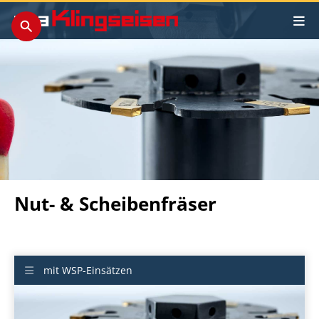
Nut- & Scheibenfräser
mit WSP-Einsätzen